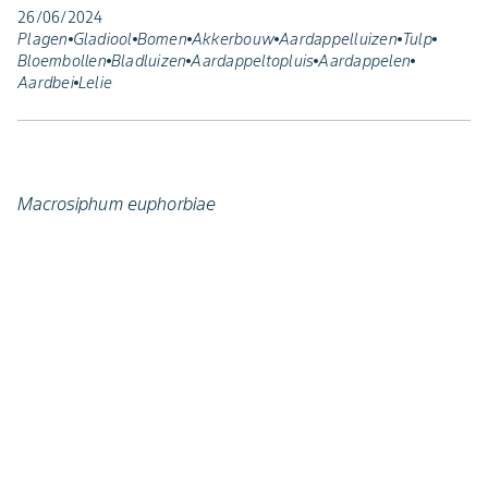
26/06/2024
Plagen
Gladiool
Bomen
Akkerbouw
Aardappelluizen
Tulp
Bloembollen
Bladluizen
Aardappeltopluis
Aardappelen
Aardbei
Lelie
Macrosiphum euphorbiae