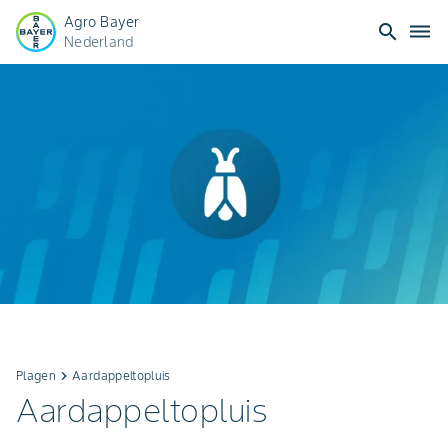
Agro Bayer
search
dehaze
Nederland
Plagen
keyboard_arrow_right
Aardappeltopluis
Aardappeltopluis