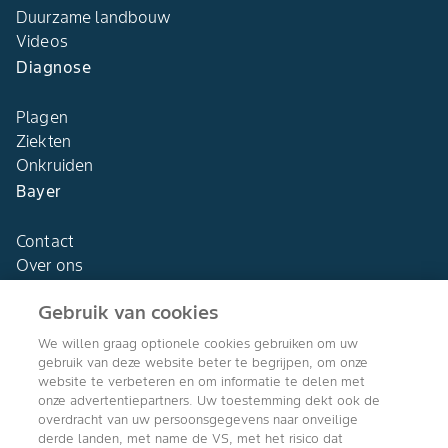
Duurzame landbouw
Videos
Diagnose
Plagen
Ziekten
Onkruiden
Bayer
Contact
Over ons
Gebruik van cookies
We willen graag optionele cookies gebruiken om uw
gebruik van deze website beter te begrijpen, om onze
Agro Bayer
website te verbeteren en om informatie te delen met
Nederland
onze advertentiepartners. Uw toestemming dekt ook de
overdracht van uw persoonsgegevens naar onveilige
derde landen, met name de VS, met het risico dat