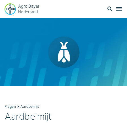
Agro Bayer
search
dehaze
Nederland
Plagen
keyboard_arrow_right
Aardbeimijt
Aardbeimijt