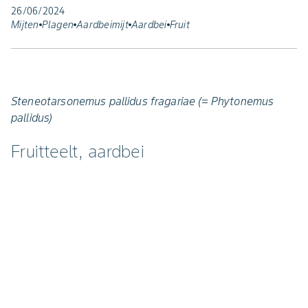
26/06/2024
Mijten
Plagen
Aardbeimijt
Aardbei
Fruit
Steneotarsonemus pallidus fragariae (= Phytonemus
pallidus)
Fruitteelt, aardbei