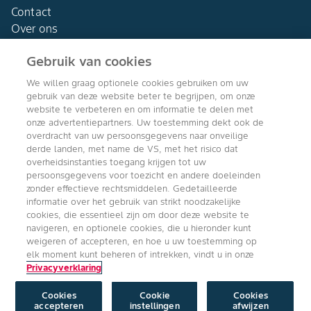
Contact
Over ons
Gebruik van cookies
We willen graag optionele cookies gebruiken om uw
gebruik van deze website beter te begrijpen, om onze
Agro Bayer
website te verbeteren en om informatie te delen met
Nederland
onze advertentiepartners. Uw toestemming dekt ook de
overdracht van uw persoonsgegevens naar onveilige
derde landen, met name de VS, met het risico dat
overheidsinstanties toegang krijgen tot uw
persoonsgegevens voor toezicht en andere doeleinden
Volg ons
zonder effectieve rechtsmiddelen. Gedetailleerde
informatie over het gebruik van strikt noodzakelijke
cookies, die essentieel zijn om door deze website te
navigeren, en optionele cookies, die u hieronder kunt
weigeren of accepteren, en hoe u uw toestemming op
elk moment kunt beheren of intrekken, vindt u in onze
Privacyverklaring
Copyright © Bayer Crop Science 2024
Algemene Gebruiksvoorwaarden
/
Privacyverklaring
/
Imprint
/
Cookie
instellingen
Cookies
Cookie
Cookies
accepteren
instellingen
afwijzen