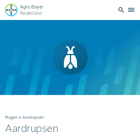
Agro Bayer
search
dehaze
Nederland
Plagen
keyboard_arrow_right
Aardrupsen
Aardrupsen