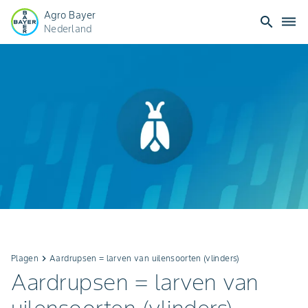
Agro Bayer
search
dehaze
Nederland
Plagen
keyboard_arrow_right
Aardrupsen = larven van uilensoorten (vlinders)
Aardrupsen = larven van