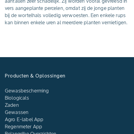
aantallen zeer schadelijk. Zij worden vooral gevreesd in
vers aangeplante percelen, omdat zij de jonge planten
bij de wortelhals volledig verwoesten. Een enkele rups
kan binnen enkele uren al meerdere planten vernietigen.
Producten & Oplossingen
Gewasbescherming
Biologicals
Zaden
Gewassen
Agro E-label App
Regenmeter App
Belangrijke Overzichten