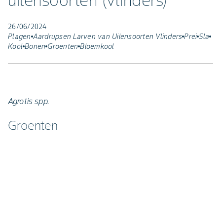
uilensoorten (vlinders)
26/06/2024
Plagen
Aardrupsen Larven van Uilensoorten Vlinders
Prei
Sla
Kool
Bonen
Groenten
Bloemkool
Agrotis spp.
Groenten