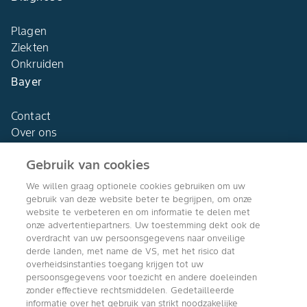
Plagen
Ziekten
Onkruiden
Bayer
Contact
Over ons
Gebruik van cookies
We willen graag optionele cookies gebruiken om uw
gebruik van deze website beter te begrijpen, om onze
Agro Bayer
website te verbeteren en om informatie te delen met
Nederland
onze advertentiepartners. Uw toestemming dekt ook de
overdracht van uw persoonsgegevens naar onveilige
derde landen, met name de VS, met het risico dat
overheidsinstanties toegang krijgen tot uw
persoonsgegevens voor toezicht en andere doeleinden
Volg ons
zonder effectieve rechtsmiddelen. Gedetailleerde
informatie over het gebruik van strikt noodzakelijke