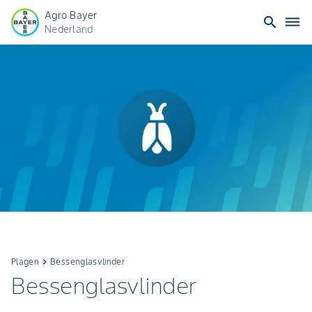
Agro Bayer
search
dehaze
Nederland
Plagen
keyboard_arrow_right
Bessenglasvlinder
Bessenglasvlinder