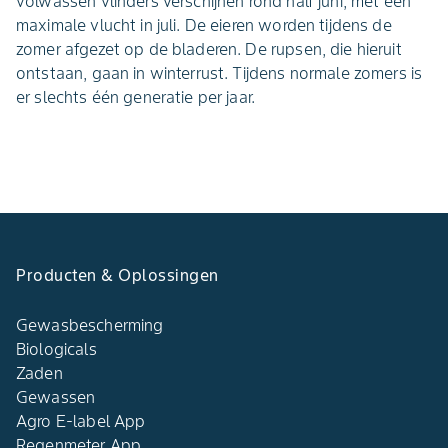
volwassen vlinders verschijnen rond half juni, met een
maximale vlucht in juli. De eieren worden tijdens de
zomer afgezet op de bladeren. De rupsen, die hieruit
ontstaan, gaan in winterrust. Tijdens normale zomers is
er slechts één generatie per jaar.
Producten & Oplossingen
Gewasbescherming
Biologicals
Zaden
Gewassen
Agro E-label App
Regenmeter App