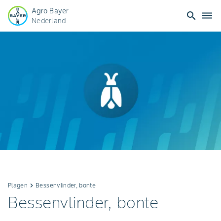
Agro Bayer
search
dehaze
Nederland
Plagen
keyboard_arrow_right
Bessenvlinder, bonte
Bessenvlinder, bonte