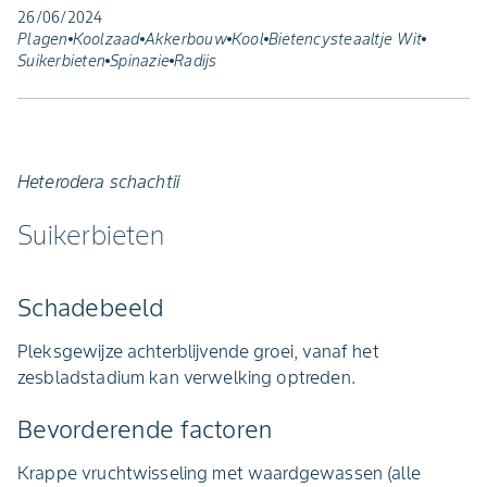
26/06/2024
Plagen
Koolzaad
Akkerbouw
Kool
Bietencysteaaltje Wit
Suikerbieten
Spinazie
Radijs
Heterodera schachtii
Suikerbieten
Schadebeeld
Pleksgewijze achterblijvende groei, vanaf het
zesbladstadium kan verwelking optreden.
Bevorderende factoren
Krappe vruchtwisseling met waardgewassen (alle