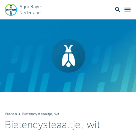
Agro Bayer
search
dehaze
Nederland
Plagen
keyboard_arrow_right
Bietencysteaaltje, wit
Bietencysteaaltje, wit