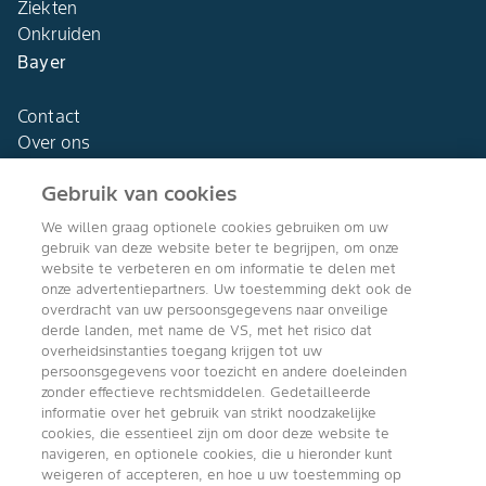
Ziekten
Onkruiden
Bayer
Contact
Over ons
Gebruik van cookies
We willen graag optionele cookies gebruiken om uw
gebruik van deze website beter te begrijpen, om onze
Agro Bayer
website te verbeteren en om informatie te delen met
Nederland
onze advertentiepartners. Uw toestemming dekt ook de
overdracht van uw persoonsgegevens naar onveilige
derde landen, met name de VS, met het risico dat
overheidsinstanties toegang krijgen tot uw
persoonsgegevens voor toezicht en andere doeleinden
Volg ons
zonder effectieve rechtsmiddelen. Gedetailleerde
informatie over het gebruik van strikt noodzakelijke
cookies, die essentieel zijn om door deze website te
navigeren, en optionele cookies, die u hieronder kunt
weigeren of accepteren, en hoe u uw toestemming op