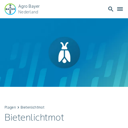
Agro Bayer
search
dehaze
Nederland
Plagen
keyboard_arrow_right
Bietenlichtmot
Bietenlichtmot