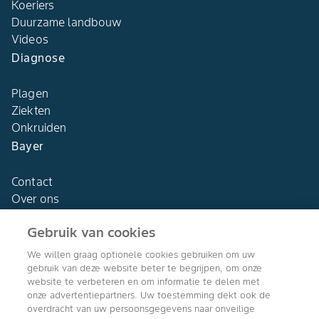
Koeriers
Duurzame landbouw
Videos
Diagnose
Plagen
Ziekten
Onkruiden
Bayer
Contact
Over ons
Gebruik van cookies
We willen graag optionele cookies gebruiken om uw
gebruik van deze website beter te begrijpen, om onze
Agro Bayer
website te verbeteren en om informatie te delen met
Nederland
onze advertentiepartners. Uw toestemming dekt ook de
overdracht van uw persoonsgegevens naar onveilige