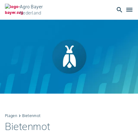
Agro Bayer
search
dehaze
Nederland
Plagen
keyboard_arrow_right
Bietenmot
Bietenmot