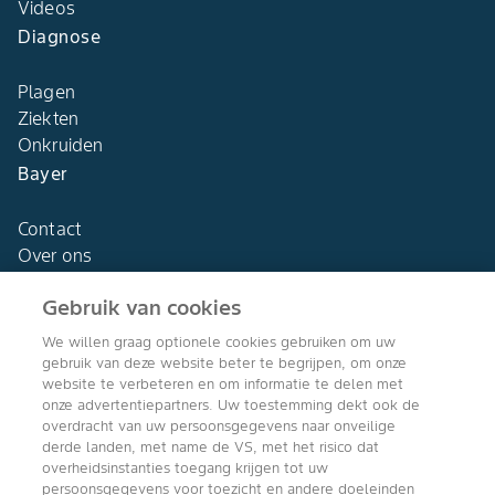
Videos
Diagnose
Plagen
Ziekten
Onkruiden
Bayer
Contact
Over ons
Gebruik van cookies
We willen graag optionele cookies gebruiken om uw
gebruik van deze website beter te begrijpen, om onze
Agro Bayer
website te verbeteren en om informatie te delen met
Nederland
onze advertentiepartners. Uw toestemming dekt ook de
overdracht van uw persoonsgegevens naar onveilige
derde landen, met name de VS, met het risico dat
overheidsinstanties toegang krijgen tot uw
persoonsgegevens voor toezicht en andere doeleinden