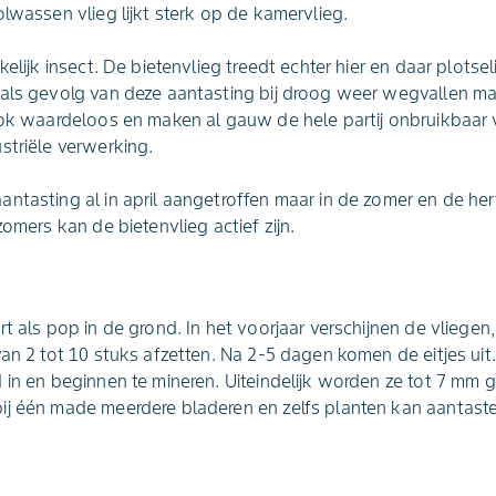
lwassen vlieg lijkt sterk op de kamervlieg.
kelijk insect. De bietenvlieg treedt echter hier en daar plots
 als gevolg van deze aantasting bij droog weer wegvallen m
ook waardeloos en maken al gauw de hele partij onbruikbaar
striële verwerking.
tasting al in april aangetroffen maar in de zomer en de herfs
zomers kan de bietenvlieg actief zijn.
rt als pop in de grond. In het voorjaar verschijnen de vliege
an 2 tot 10 stuks afzetten. Na 2-5 dagen komen de eitjes uit.
 in en beginnen te mineren. Uiteindelijk worden ze tot 7 mm g
ij één made meerdere bladeren en zelfs planten kan aantast