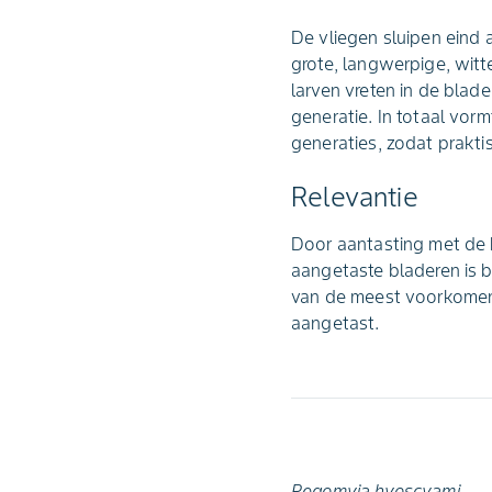
De vliegen sluipen eind 
grote, langwerpige, witte
larven vreten in de blad
generatie. In totaal vorm
generaties, zodat prakti
Relevantie
Door aantasting met de b
aangetaste bladeren is b
van de meest voorkomend
aangetast.
Pegomyia hyoscyami