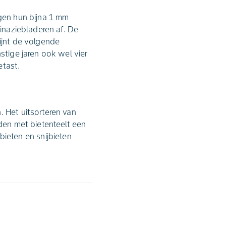
ggen hun bijna 1 mm
pinaziebladeren af. De
ijnt de volgende
stige jaren ook wel vier
etast.
. Het uitsorteren van
eden met bietenteelt een
eten en snijbieten