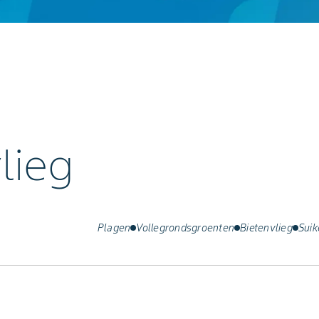
lieg
Plagen
Vollegrondsgroenten
Bietenvlieg
Suik