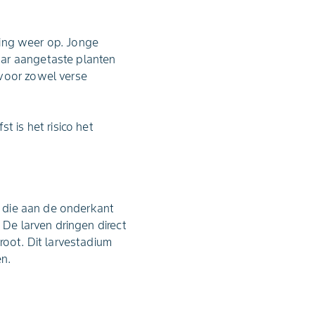
eling weer op. Jonge
aar aangetaste planten
 voor zowel verse
t is het risico het
n, die aan de onderkant
 De larven dringen direct
root. Dit larvestadium
en.