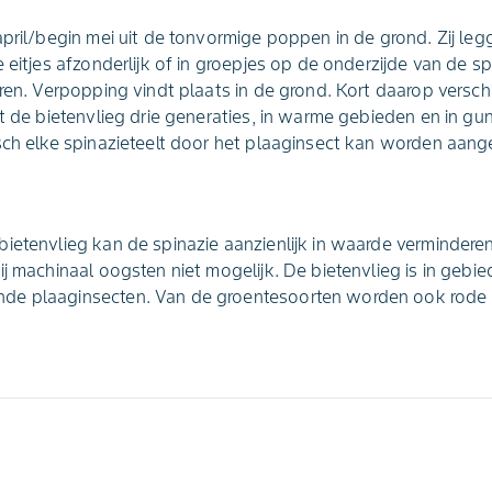
april/begin mei uit de tonvormige poppen in de grond. Zij le
 eitjes afzonderlijk of in groepjes op de onderzijde van de s
eren. Verpopping vindt plaats in de grond. Kort daarop versch
t de bietenvlieg drie generaties, in warme gebieden en in gun
sch elke spinazieteelt door het plaaginsect kan worden aang
ietenvlieg kan de spinazie aanzienlijk in waarde verminderen
ij machinaal oogsten niet mogelijk. De bietenvlieg is in gebi
e plaaginsecten. Van de groentesoorten worden ook rode bi