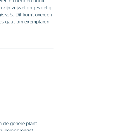
len en hebben nooit
zijn vrijwel ongevoelig
giensis
. Dit komt overeen
ties gaat om exemplaren
an de gehele plant
 suikeropbrengst.