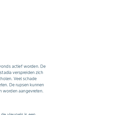
'avonds actief worden. De
stadia verspreiden zich
cholen. Veel schade
eten. De rupsen kunnen
n worden aangevreten.
de vleugels is een