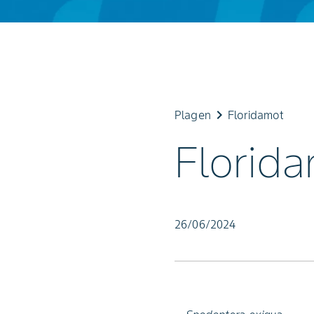
keyboard_arrow_right
Plagen
Floridamot
Florid
26/06/2024