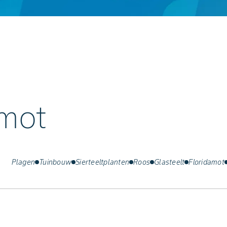
amot
Plagen
Tuinbouw
Sierteeltplanten
Roos
Glasteelt
Floridamot