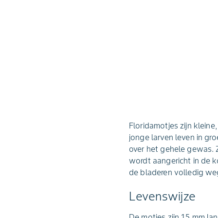
Floridamotjes zijn klein
jonge larven leven in gr
over het gehele gewas. 
wordt aangericht in de 
de bladeren volledig w
Levenswijze
De motjes zijn 15 mm la