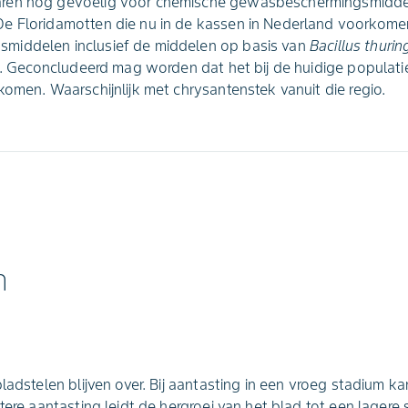
ren nog gevoelig voor chemische gewasbeschermingsmidde
e Floridamotten die nu in de kassen in Nederland voorkomen 
middelen inclusief de middelen op basis van
Bacillus thurin
da. Geconcludeerd mag worden dat het bij de huidige popula
komen. Waarschijnlijk met chrysantenstek vanuit die regio.
n
ladstelen blijven over. Bij aantasting in een vroeg stadium k
tere aantasting leidt de hergroei van het blad tot een lagere