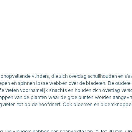
e, onopvallende vlinders, die zich overdag schuilhouden en s
oepen en spinnen losse webben over de bladeren. De oudere 
Ze vreten voornamelijk s'nachts en houden zich overdag vers
koppen van de planten waar de groeipunten worden aangevr
egvreten tot op de hoofdnerf. Ook bloemen en bloemknoppe
ng. De vleugels hebben een spanwijdte van 25 tot 30 mm. Op 