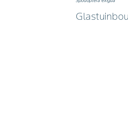
Spodoptera exigua
Glastuinbo