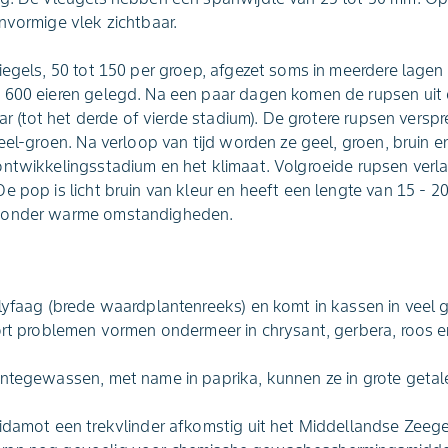
nvormige vlek zichtbaar.
iegels, 50 tot 150 per groep, afgezet soms in meerdere lagen
 600 eieren gelegd. Na een paar dagen komen de rupsen uit d
aar (tot het derde of vierde stadium). De grotere rupsen verspr
eel-groen. Na verloop van tijd worden ze geel, groen, bruin en
ntwikkelingsstadium en het klimaat. Volgroeide rupsen verla
e pop is licht bruin van kleur en heeft een lengte van 15 - 
n onder warme omstandigheden.
lyfaag (brede waardplantenreeks) en komt in kassen in veel 
ort problemen vormen ondermeer in chrysant, gerbera, roos e
entegewassen, met name in paprika, kunnen ze in grote geta
idamot een trekvlinder afkomstig uit het Middellandse Zeege