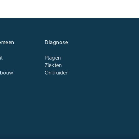
emeen
Diagnose
ht
Plagen
Ziekten
dbouw
Onkruiden