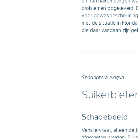
en hun nakomelingen wa
problemen opgeleverd. D
voor gewasbeschermings
met de situatie in Flori
die daar vandaan zijn ge
Spodoptera exigua
Suikerbiete
Schadebeeld
Venstervraat, alleen de b
afgevreten worden. Bij la