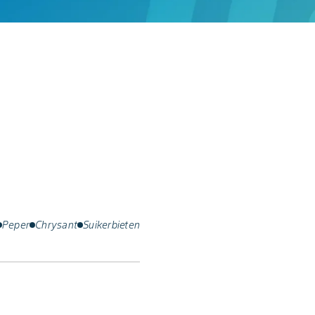
Peper
Chrysant
Suikerbieten