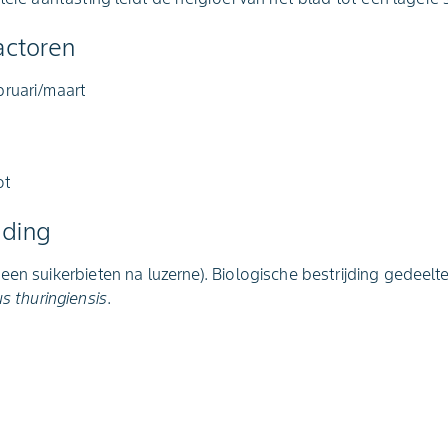
actoren
bruari/maart
ot
jding
en suikerbieten na luzerne). Biologische bestrijding gedeeltel
us thuringiensis
.