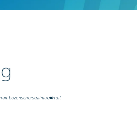
ug
Frambozenschorsgalmug
Fruit