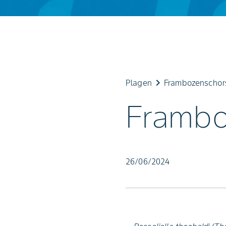
keyboard_arrow_right
Plagen
Frambozenscho
Frambo
26/06/2024