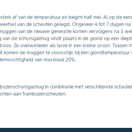
terk af van de temperatuur en begint half mei. Al op de ee
 weefsel van de scheuten gelegd. Ongeveer 4 tot 7 dagen na 
e muggen van de nieuwe generatie komen vervolgens na 3 we
g van de schorsgalmug vindt plaats in de grond op een diepte
oos. Ze overwinteren als larve in een kleine cocon. Tussen m
uit komen de muggen te voorschijn bij een grondtemperatuur 
demvochtigheid van maximaal 20%.
bozenschorsgalmug in combinatie met verschillende schadel
richten aan frambozenscheuten.