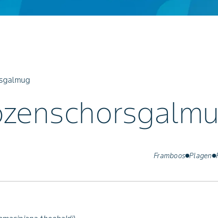
rsgalmug
zenschorsgalm
Framboos
Plagen