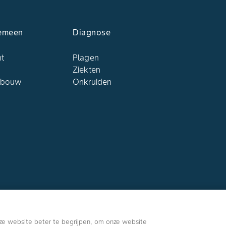
emeen
Diagnose
ht
Plagen
Ziekten
dbouw
Onkruiden
Volg ons
ze website beter te begrijpen, om onze website