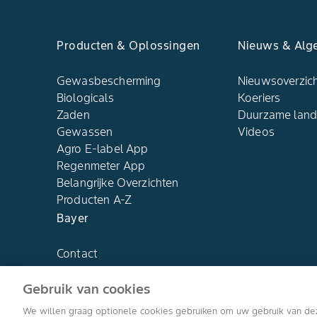
Producten & Oplossingen
Nieuws & Alg
Gewasbescherming
Nieuwsoverzic
Biologicals
Koeriers
Zaden
Duurzame lan
Gewassen
Videos
Agro E-label App
Regenmeter App
Belangrijke Overzichten
Producten A-Z
Bayer
Contact
Over ons
Gebruik van cookies
We willen graag optionele cookies gebruiken om uw gebruik van de