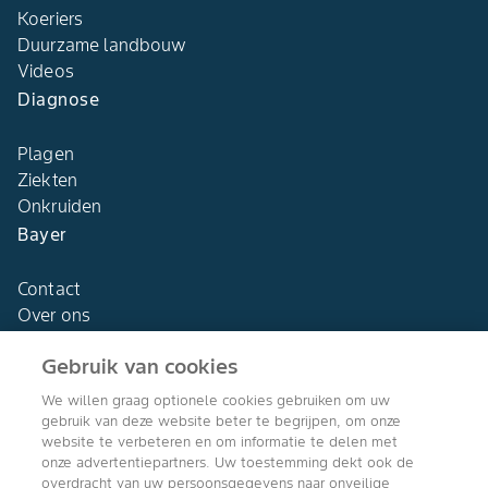
Koeriers
Duurzame landbouw
Videos
Diagnose
Plagen
Ziekten
Onkruiden
Bayer
Contact
Over ons
Gebruik van cookies
We willen graag optionele cookies gebruiken om uw
gebruik van deze website beter te begrijpen, om onze
Agro Bayer
website te verbeteren en om informatie te delen met
Nederland
onze advertentiepartners. Uw toestemming dekt ook de
overdracht van uw persoonsgegevens naar onveilige