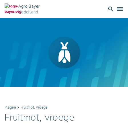
Agro Bayer
search
dehaze
Nederland
Plagen
keyboard_arrow_right
Fruitmot, vroege
Fruitmot, vroege