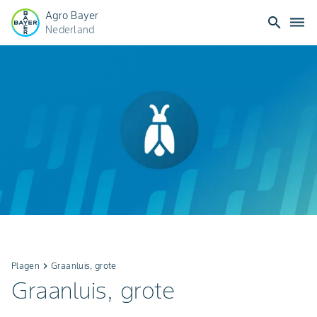
Agro Bayer
search
dehaze
Nederland
Plagen
keyboard_arrow_right
Graanluis, grote
Graanluis, grote