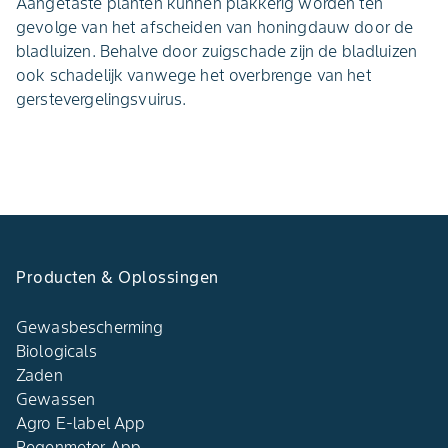
Aangetaste planten kunnen plakkerig worden ten
gevolge van het afscheiden van honingdauw door de
bladluizen. Behalve door zuigschade zijn de bladluizen
ook schadelijk vanwege het overbrenge van het
gerstevergelingsvuirus.
Producten & Oplossingen
Gewasbescherming
Biologicals
Zaden
Gewassen
Agro E-label App
Regenmeter App