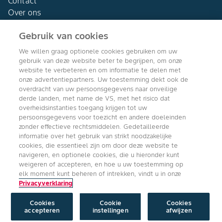
Contact
Over ons
Gebruik van cookies
We willen graag optionele cookies gebruiken om uw
gebruik van deze website beter te begrijpen, om onze
Agro Bayer
website te verbeteren en om informatie te delen met
Nederland
onze advertentiepartners. Uw toestemming dekt ook de
overdracht van uw persoonsgegevens naar onveilige
derde landen, met name de VS, met het risico dat
overheidsinstanties toegang krijgen tot uw
persoonsgegevens voor toezicht en andere doeleinden
Volg ons
zonder effectieve rechtsmiddelen. Gedetailleerde
informatie over het gebruik van strikt noodzakelijke
cookies, die essentieel zijn om door deze website te
navigeren, en optionele cookies, die u hieronder kunt
weigeren of accepteren, en hoe u uw toestemming op
elk moment kunt beheren of intrekken, vindt u in onze
Privacyverklaring
Copyright © Bayer Crop Science 2024
Algemene Gebruiksvoorwaarden
/
Privacyverklaring
/
Imprint
/
Cookie
instellingen
Cookies
Cookie
Cookies
accepteren
instellingen
afwijzen