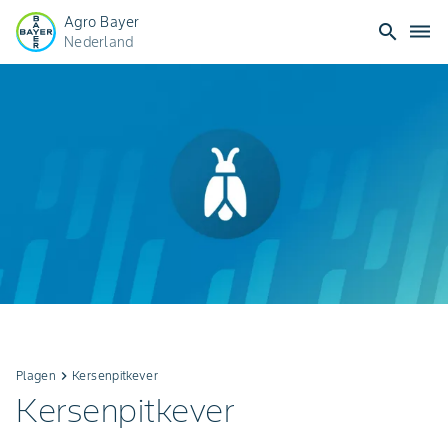
Agro Bayer
search
dehaze
Nederland
Plagen
keyboard_arrow_right
Kersenpitkever
Kersenpitkever