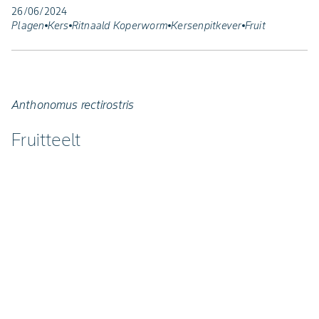
26/06/2024
Plagen
Kers
Ritnaald Koperworm
Kersenpitkever
Fruit
Anthonomus rectirostris
Fruitteelt