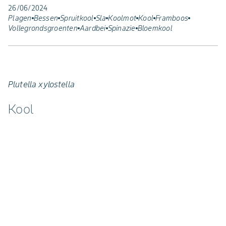
26/06/2024
Plagen
Bessen
Spruitkool
Sla
Koolmot
Kool
Framboos
Vollegrondsgroenten
Aardbei
Spinazie
Bloemkool
Plutella xylostella
Kool