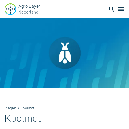
Agro Bayer
search
dehaze
Nederland
Plagen
keyboard_arrow_right
Koolmot
Koolmot