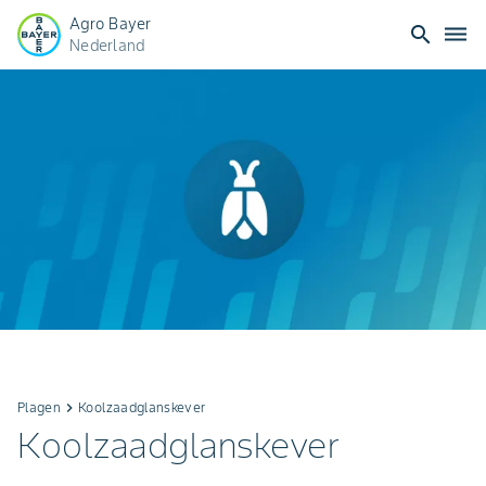
Agro Bayer
search
dehaze
Nederland
Plagen
keyboard_arrow_right
Koolzaadglanskever
Koolzaadglanskever