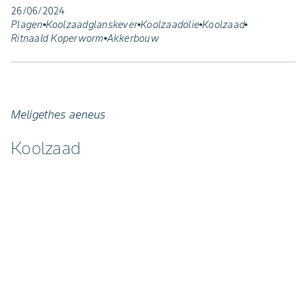
26/06/2024
Plagen
Koolzaadglanskever
Koolzaadolie
Koolzaad
Ritnaald Koperworm
Akkerbouw
Meligethes aeneus
Koolzaad