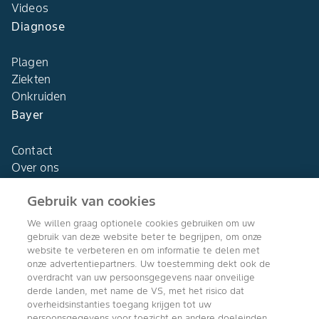
Videos
Diagnose
Plagen
Ziekten
Onkruiden
Bayer
Contact
Over ons
Gebruik van cookies
We willen graag optionele cookies gebruiken om uw
gebruik van deze website beter te begrijpen, om onze
Agro Bayer
website te verbeteren en om informatie te delen met
Nederland
onze advertentiepartners. Uw toestemming dekt ook de
overdracht van uw persoonsgegevens naar onveilige
derde landen, met name de VS, met het risico dat
overheidsinstanties toegang krijgen tot uw
persoonsgegevens voor toezicht en andere doeleinden