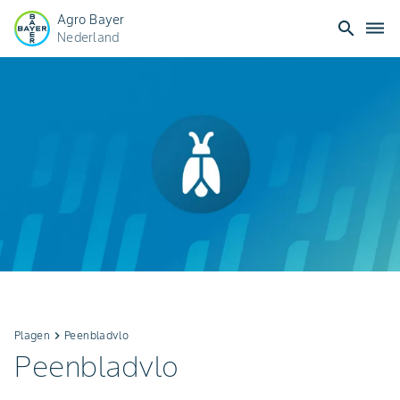
Agro Bayer
search
dehaze
Nederland
Plagen
keyboard_arrow_right
Peenbladvlo
Peenbladvlo