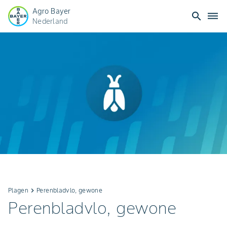
Agro Bayer
search
dehaze
Nederland
Plagen
keyboard_arrow_right
Perenbladvlo, gewone
Perenbladvlo, gewone