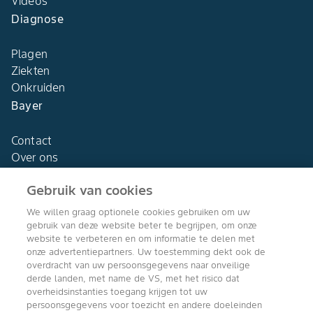
Videos
Diagnose
Plagen
Ziekten
Onkruiden
Bayer
Contact
Over ons
Gebruik van cookies
We willen graag optionele cookies gebruiken om uw
gebruik van deze website beter te begrijpen, om onze
Agro Bayer
website te verbeteren en om informatie te delen met
Nederland
onze advertentiepartners. Uw toestemming dekt ook de
overdracht van uw persoonsgegevens naar onveilige
derde landen, met name de VS, met het risico dat
overheidsinstanties toegang krijgen tot uw
persoonsgegevens voor toezicht en andere doeleinden
Volg ons