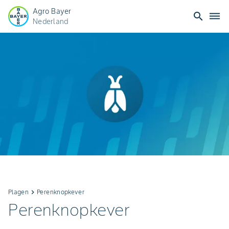
Agro Bayer
search
dehaze
Nederland
Plagen
keyboard_arrow_right
Perenknopkever
Perenknopkever