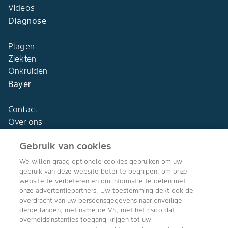
Videos
Diagnose
Plagen
Ziekten
Onkruiden
Bayer
Contact
Over ons
Gebruik van cookies
We willen graag optionele cookies gebruiken om uw
gebruik van deze website beter te begrijpen, om onze
Agro Bayer
website te verbeteren en om informatie te delen met
Nederland
onze advertentiepartners. Uw toestemming dekt ook de
overdracht van uw persoonsgegevens naar onveilige
derde landen, met name de VS, met het risico dat
overheidsinstanties toegang krijgen tot uw