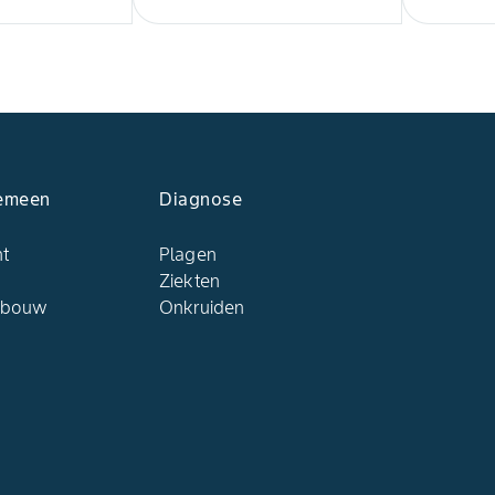
emeen
Diagnose
ht
Plagen
Ziekten
dbouw
Onkruiden