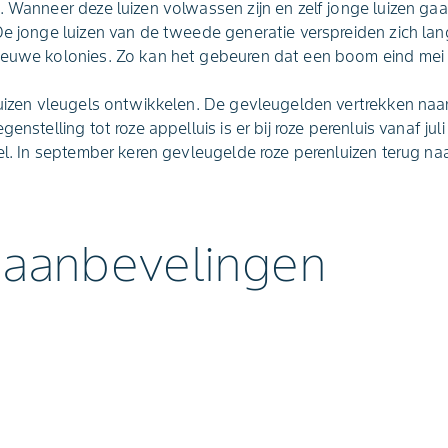
. Wanneer deze luizen volwassen zijn en zelf jonge luizen g
De jonge luizen van de tweede generatie verspreiden zich la
ieuwe kolonies. Zo kan het gebeuren dat een boom eind mei 
 luizen vleugels ontwikkelen. De gevleugelden vertrekken na
enstelling tot roze appelluis is er bij roze perenluis vanaf jul
eel. In september keren gevleugelde roze perenluizen terug na
 aanbevelingen