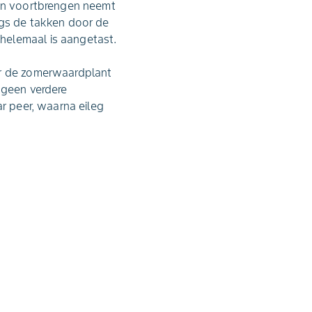
aan voortbrengen neemt
ngs de takken door de
helemaal is aangetast.
ar de zomerwaardplant
i geen verdere
ar peer, waarna eileg