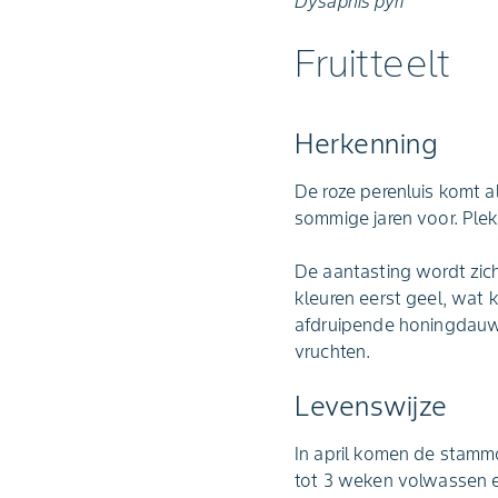
Dysaphis pyri
Fruitteelt
Herkenning
De roze perenluis komt al
sommige jaren voor. Ple
De aantasting wordt zich
kleuren eerst geel, wat 
afdruipende honingdauw
vruchten.
Levenswijze
In april komen de stammo
tot 3 weken volwassen e