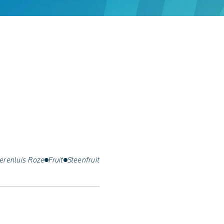
erenluis Roze
Fruit
Steenfruit