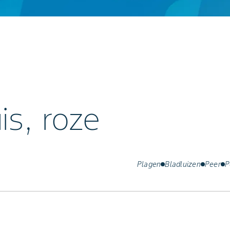
is, roze
Plagen
Bladluizen
Peer
P