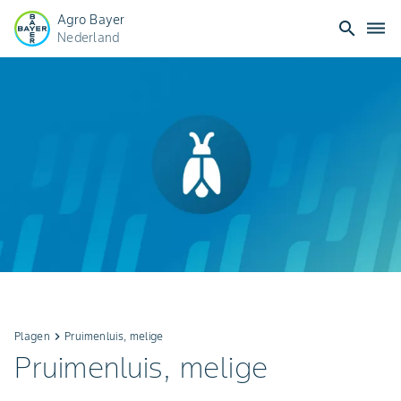
Agro Bayer
search
dehaze
Nederland
Plagen
keyboard_arrow_right
Pruimenluis, melige
Pruimenluis, melige