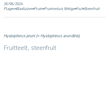
26/06/2024
Plagen
Bladluizen
Pruim
Pruimenluis Melige
Fruit
Steenfruit
Hyalopterus pruni (= Hyalopterus arundinis)
Fruitteelt, steenfruit