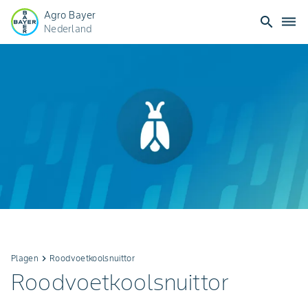
Agro Bayer
search
dehaze
Nederland
Plagen
keyboard_arrow_right
Roodvoetkoolsnuittor
Roodvoetkoolsnuittor