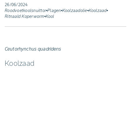
26/06/2024
Roodvoetkoolsnuittor
Plagen
Koolzaadolie
Koolzaad
Ritnaald Koperworm
Kool
Ceutorhynchus quadridens
Koolzaad