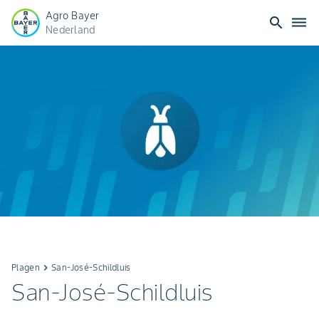
Agro Bayer
search
dehaze
Nederland
Plagen
keyboard_arrow_right
San-José-Schildluis
San-José-Schildluis