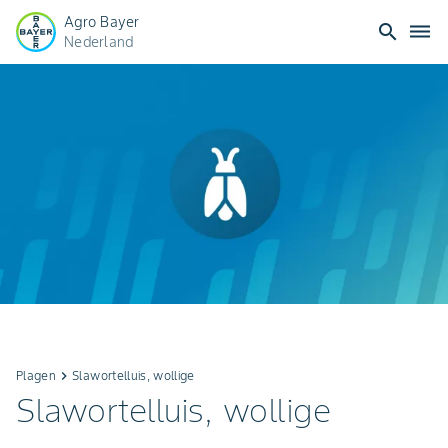
Agro Bayer
search
dehaze
Nederland
Plagen
keyboard_arrow_right
Slawortelluis, wollige
Slawortelluis, wollige