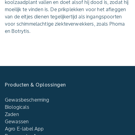
koolzaadplant vallen en doet alsof hij dood is, zodat hij
moeilijk te vinden is. De prikplekken voor het afleggen
van de eitjes dienen tegelijkertijd als ingangspoorten
voor schimmelachtige ziekteverwekkers, zoals Phoma
en Botrytis.
Producten & Oplossingen
Gewasbescherming
Biologicals
Zaden
Gewassen
Agro E-label App