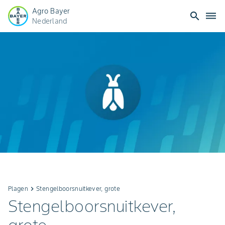
Agro Bayer
search
dehaze
Nederland
Plagen
keyboard_arrow_right
Stengelboorsnuitkever, grote
Stengelboorsnuitkever,