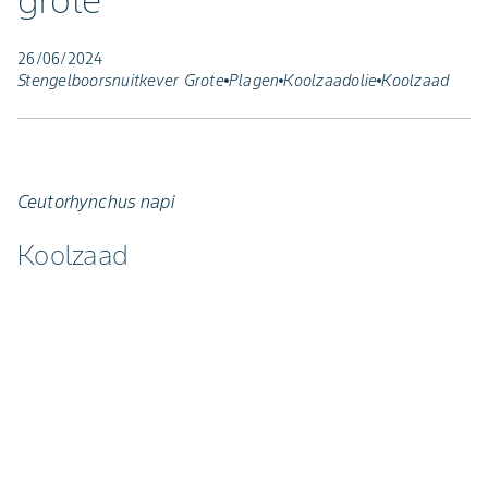
grote
26/06/2024
Stengelboorsnuitkever Grote
Plagen
Koolzaadolie
Koolzaad
Ceutorhynchus napi
Koolzaad