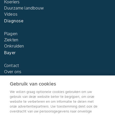
Koeriers
Duurzame landbouw
Videos
Diagnose
Plagen
Ziekten
Onkruiden
Bayer
Contact
Over ons
Gebruik van cookies
We willen graag optionele cookies gebruiken om uw
gebruik van deze website beter te begrijpen, om onze
Agro Bayer
website te verbeteren en om informatie te delen met
Nederland
onze advertentiepartners. Uw toestemming dekt ook de
overdracht van uw persoonsgegevens naar onveilige