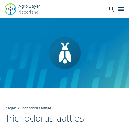
Agro Bayer
search
dehaze
Nederland
Plagen
keyboard_arrow_right
Trichodorus aaltjes
Trichodorus aaltjes