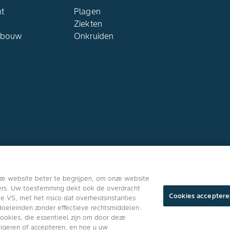
ht
Plagen
Ziekten
dbouw
Onkruiden
Volg ons
ze website beter te begrijpen, om onze website
ners. Uw toestemming dekt ook de overdracht
Cookies acceptere
VS, met het risico dat overheidsinstanties
oeleinden zonder effectieve rechtsmiddelen.
cookies, die essentieel zijn om door deze
Algemene Gebrui
eigeren of accepteren, en hoe u uw