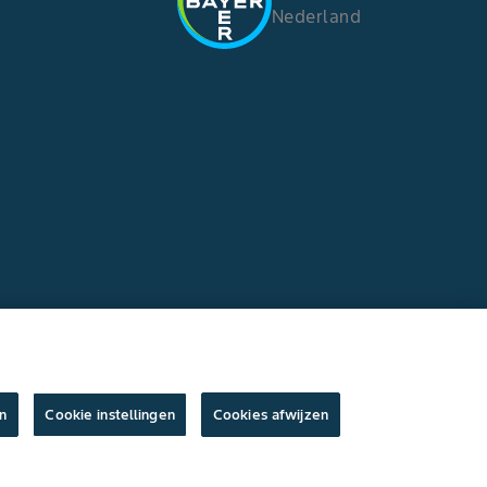
Nederland
n
Cookie instellingen
Cookies afwijzen
ksvoorwaarden
/
Privacyverklaring
/
Imprint
/
Cookie instellingen