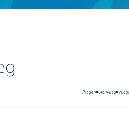
eg
Plagen
Uienvlieg
Vlieg