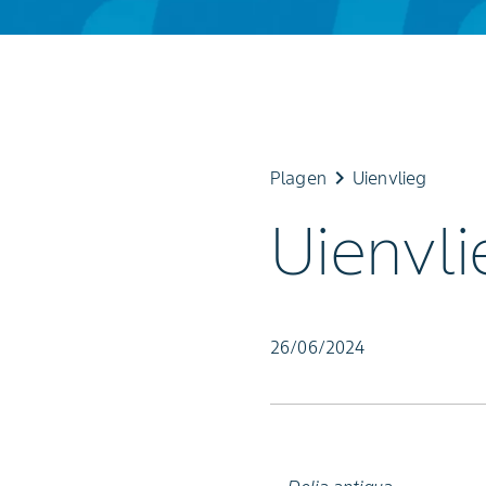
keyboard_arrow_right
Plagen
Uienvlieg
Uienvli
26/06/2024