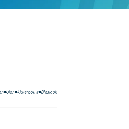
en
Uien
Akkerbouw
Bieslook