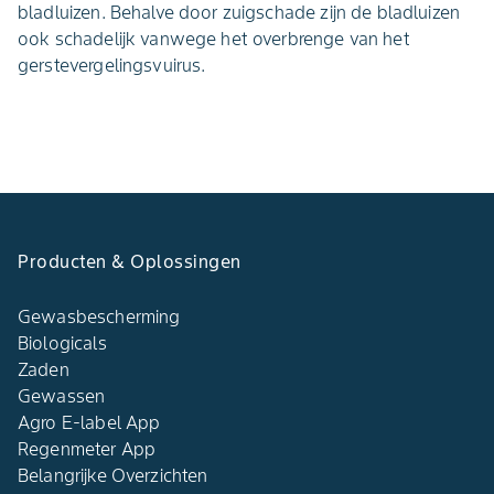
bladluizen. Behalve door zuigschade zijn de bladluizen
ook schadelijk vanwege het overbrenge van het
gerstevergelingsvuirus.
Producten & Oplossingen
Gewasbescherming
Biologicals
Zaden
Gewassen
Agro E-label App
Regenmeter App
Belangrijke Overzichten