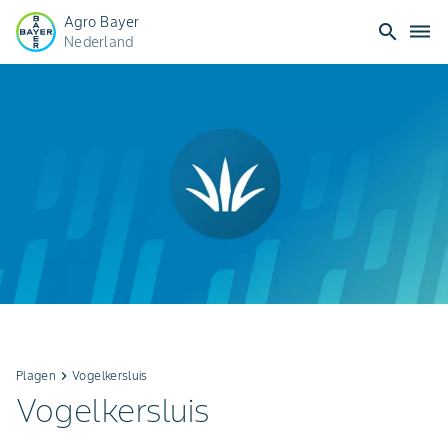
Agro Bayer
search
dehaze
Nederland
Plagen
keyboard_arrow_right
Vogelkersluis
Vogelkersluis