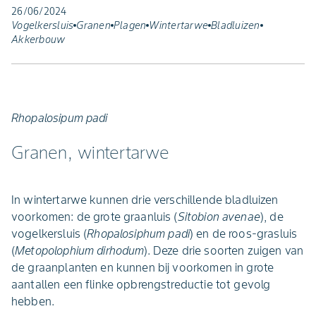
26/06/2024
Vogelkersluis
Granen
Plagen
Wintertarwe
Bladluizen
Akkerbouw
Rhopalosipum padi
Granen, wintertarwe
In wintertarwe kunnen drie verschillende bladluizen
voorkomen: de grote graanluis (
Sitobion avenae
), de
vogelkersluis (
Rhopalosiphum padi
) en de roos-grasluis
(
Metopolophium dirhodum
). Deze drie soorten zuigen van
de graanplanten en kunnen bij voorkomen in grote
aantallen een flinke opbrengstreductie tot gevolg
hebben.