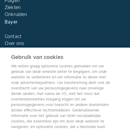
Plagen
Ziekten
Onkruiden
Bayer
Contact
Over ons
Gebruik van cookies
We willen graag optionele cookies gebruiken om uw
gebruik van deze website beter te begrijpen, om onze
Agro Bayer
website te verbeteren en om informatie te delen met
Nederland
onze advertentiepartners. Uw toestemming dekt ook de
overdracht van uw persoonsgegevens naar onveilige
derde landen, met name de VS, met het risico dat
overheidsinstanties toegang krijgen tot uw
persoonsgegevens voor toezicht en andere doeleinden
Volg ons
zonder effectieve rechtsmiddelen. Gedetailleerde
informatie over het gebruik van strikt noodzakelijke
cookies, die essentieel zijn om door deze website te
navigeren, en optionele cookies, die u hieronder kunt