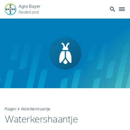
Agro Bayer
search
dehaze
Nederland
Plagen
keyboard_arrow_right
Waterkershaantje
Waterkershaantje