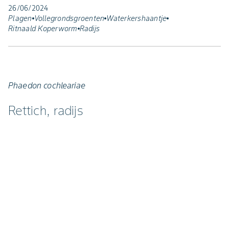
26/06/2024
Plagen
Vollegrondsgroenten
Waterkershaantje
Ritnaald Koperworm
Radijs
Phaedon cochleariae
Rettich, radijs