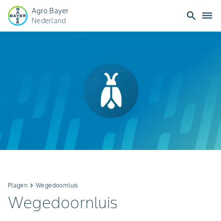
Agro Bayer
search
dehaze
Nederland
Plagen
keyboard_arrow_right
Wegedoornluis
Wegedoornluis