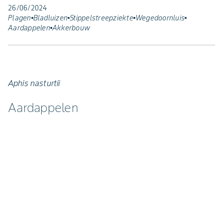
26/06/2024
Plagen
Bladluizen
Stippelstreepziekte
Wegedoornluis
Aardappelen
Akkerbouw
Aphis nasturtii
Aardappelen