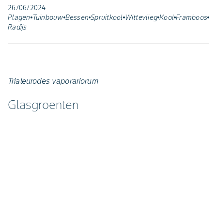
26/06/2024
Plagen
Tuinbouw
Bessen
Spruitkool
Wittevlieg
Kool
Framboos
Radijs
Trialeurodes vaporariorum
Glasgroenten