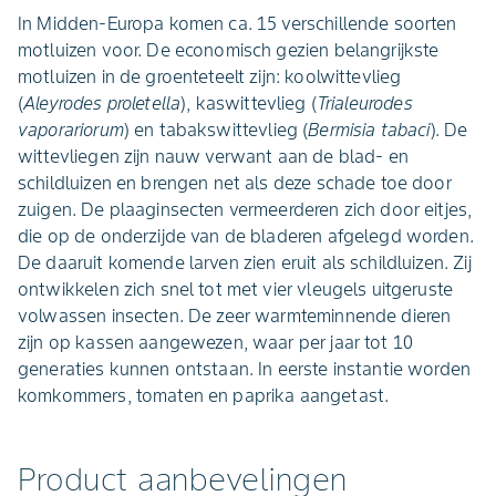
In Midden-Europa komen ca. 15 verschillende soorten
motluizen voor. De economisch gezien belangrijkste
motluizen in de groenteteelt zijn: koolwittevlieg
(
Aleyrodes proletella
), kaswittevlieg (
Trialeurodes
vaporariorum
) en tabakswittevlieg (
Bermisia tabaci
). De
wittevliegen zijn nauw verwant aan de blad- en
schildluizen en brengen net als deze schade toe door
zuigen. De plaaginsecten vermeerderen zich door eitjes,
die op de onderzijde van de bladeren afgelegd worden.
De daaruit komende larven zien eruit als schildluizen. Zij
ontwikkelen zich snel tot met vier vleugels uitgeruste
volwassen insecten. De zeer warmteminnende dieren
zijn op kassen aangewezen, waar per jaar tot 10
generaties kunnen ontstaan. In eerste instantie worden
komkommers, tomaten en paprika aangetast.
Product aanbevelingen