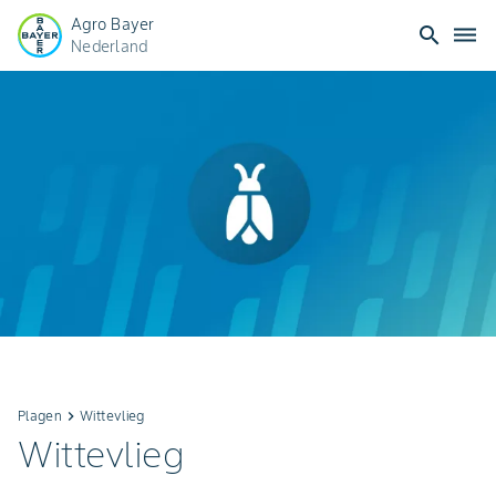
Agro Bayer
search
dehaze
Nederland
Plagen
keyboard_arrow_right
Wittevlieg
Wittevlieg