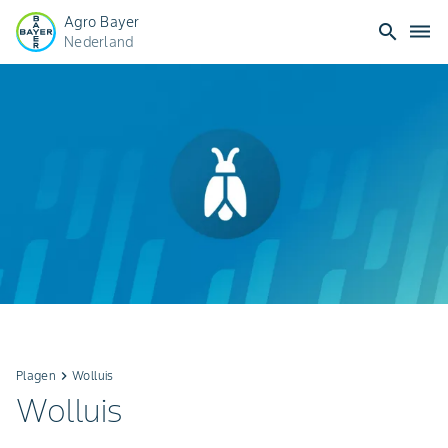
Agro Bayer
search
dehaze
Nederland
Plagen
keyboard_arrow_right
Wolluis
Wolluis