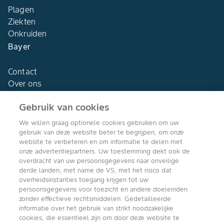
Plagen
Ziekten
Onkruiden
Bayer
Contact
Over ons
Gebruik van cookies
We willen graag optionele cookies gebruiken om uw
gebruik van deze website beter te begrijpen, om onze
Agro Bayer
website te verbeteren en om informatie te delen met
Nederland
onze advertentiepartners. Uw toestemming dekt ook de
overdracht van uw persoonsgegevens naar onveilige
derde landen, met name de VS, met het risico dat
overheidsinstanties toegang krijgen tot uw
persoonsgegevens voor toezicht en andere doeleinden
Volg ons
zonder effectieve rechtsmiddelen. Gedetailleerde
informatie over het gebruik van strikt noodzakelijke
cookies, die essentieel zijn om door deze website te