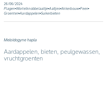
26/06/2024
Plagen
Wortelknobbelaaltje
Aaltjes
Akkerbouw
Peen
Groenten
Aardappelen
Suikerbieten
Meloidogyne hapla
Aardappelen, bieten, peulgewassen,
vruchtgroenten