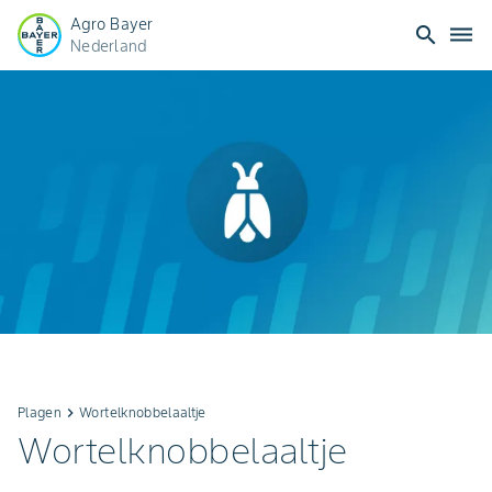
Agro Bayer
search
dehaze
Nederland
Plagen
keyboard_arrow_right
Wortelknobbelaaltje
Wortelknobbelaaltje