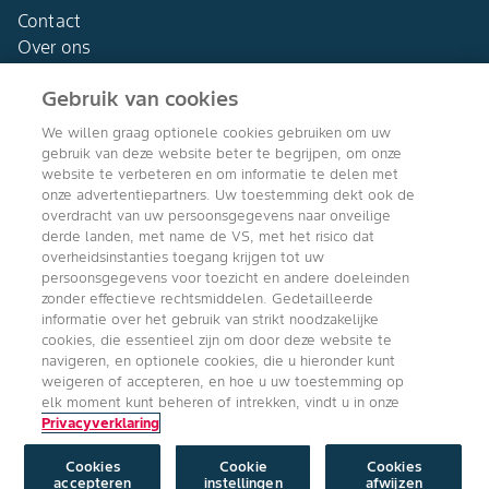
Contact
Over ons
Gebruik van cookies
We willen graag optionele cookies gebruiken om uw
gebruik van deze website beter te begrijpen, om onze
Agro Bayer
website te verbeteren en om informatie te delen met
Nederland
onze advertentiepartners. Uw toestemming dekt ook de
overdracht van uw persoonsgegevens naar onveilige
derde landen, met name de VS, met het risico dat
overheidsinstanties toegang krijgen tot uw
persoonsgegevens voor toezicht en andere doeleinden
Volg ons
zonder effectieve rechtsmiddelen. Gedetailleerde
informatie over het gebruik van strikt noodzakelijke
cookies, die essentieel zijn om door deze website te
navigeren, en optionele cookies, die u hieronder kunt
weigeren of accepteren, en hoe u uw toestemming op
elk moment kunt beheren of intrekken, vindt u in onze
Privacyverklaring
Copyright © Bayer Crop Science 2024
Algemene Gebruiksvoorwaarden
/
Privacyverklaring
/
Imprint
/
Cookie
instellingen
Cookies
Cookie
Cookies
accepteren
instellingen
afwijzen