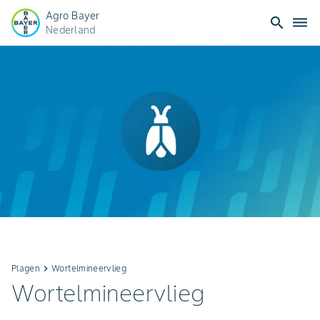
Agro Bayer
search
dehaze
Nederland
Plagen
keyboard_arrow_right
Wortelmineervlieg
Wortelmineervlieg