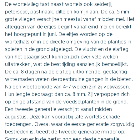
De wortelvlieg tast naast wortels ook selderij,
peterselie, pastinaak, dille en komijn aan. De ca. 5 mm
grote vliegen verschijnen meestal vanaf midden mei. Het
afleggen van de eitjes begint vanaf eind mei en bereikt
het hoogtepunt in juni. De eitjes worden op de
wortelhals of in de directe omgeving van de plantjes in
spleten in de grond afgelegd. De vlucht en de eiafleg
van het plaaginsect kunnen zich over vele weken
uitstrekken, wat de bestrijding aanzienlijk bemoeilijkt.
De ca. 8 dagen na de eiafleg uitkomende, geelachtig
witte maden vreten de roestbruine gangen in de bieten.
Na een vreetperiode van 4-7 weken zijn zij volwassen.
Hun lengte bedraagt dan ca. 8 mm. Zij verpoppen zich
op enige afstand van de voedselplanten in de grond.
Een tweede generatie verschijnt vanaf midden
augustus. Deze kan vooral bij late wortels schade
toebrengen. Overal waar de eerste generatie zorgvuldig
bestreden is, treedt de tweede generatie minder op.
Soms kan er in de herfst nog een derde generatie