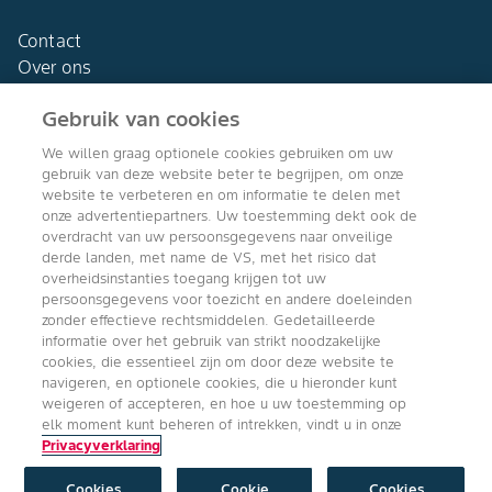
Contact
Over ons
Gebruik van cookies
We willen graag optionele cookies gebruiken om uw
gebruik van deze website beter te begrijpen, om onze
Agro Bayer
website te verbeteren en om informatie te delen met
Nederland
onze advertentiepartners. Uw toestemming dekt ook de
overdracht van uw persoonsgegevens naar onveilige
derde landen, met name de VS, met het risico dat
overheidsinstanties toegang krijgen tot uw
persoonsgegevens voor toezicht en andere doeleinden
Volg ons
zonder effectieve rechtsmiddelen. Gedetailleerde
informatie over het gebruik van strikt noodzakelijke
cookies, die essentieel zijn om door deze website te
navigeren, en optionele cookies, die u hieronder kunt
weigeren of accepteren, en hoe u uw toestemming op
elk moment kunt beheren of intrekken, vindt u in onze
Privacyverklaring
Copyright © Bayer Crop Science 2024
Algemene Gebruiksvoorwaarden
/
Privacyverklaring
/
Imprint
/
Cookie
instellingen
Cookies
Cookie
Cookies