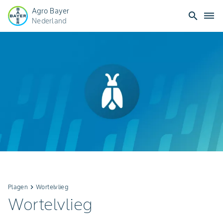
Agro Bayer
search
dehaze
Nederland
Plagen
keyboard_arrow_right
Wortelvlieg
Wortelvlieg