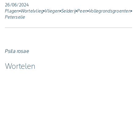
26/06/2024
Plagen
Wortelvlieg
Vliegen
Selderij
Peen
Vollegrondsgroenten
Peterselie
Psila rosae
Wortelen