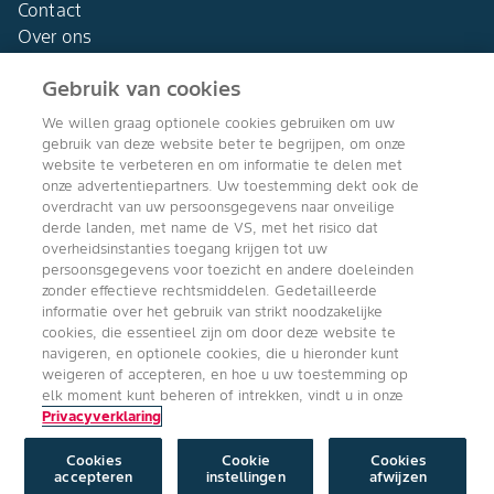
Contact
Over ons
Gebruik van cookies
We willen graag optionele cookies gebruiken om uw
gebruik van deze website beter te begrijpen, om onze
Agro Bayer
website te verbeteren en om informatie te delen met
Nederland
onze advertentiepartners. Uw toestemming dekt ook de
overdracht van uw persoonsgegevens naar onveilige
derde landen, met name de VS, met het risico dat
overheidsinstanties toegang krijgen tot uw
persoonsgegevens voor toezicht en andere doeleinden
Volg ons
zonder effectieve rechtsmiddelen. Gedetailleerde
informatie over het gebruik van strikt noodzakelijke
cookies, die essentieel zijn om door deze website te
navigeren, en optionele cookies, die u hieronder kunt
weigeren of accepteren, en hoe u uw toestemming op
elk moment kunt beheren of intrekken, vindt u in onze
Privacyverklaring
Copyright © Bayer Crop Science 2024
Algemene Gebruiksvoorwaarden
/
Privacyverklaring
/
Imprint
/
Cookie
instellingen
Cookies
Cookie
Cookies
accepteren
instellingen
afwijzen