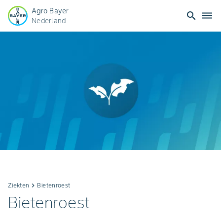
Agro Bayer
search
dehaze
Nederland
Ziekten
keyboard_arrow_right
Bietenroest
Bietenroest