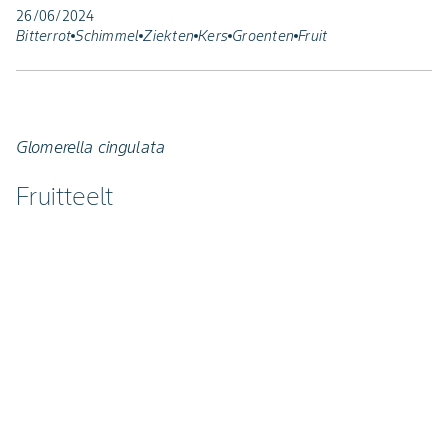
26/06/2024
Bitterrot
Schimmel
Ziekten
Kers
Groenten
Fruit
Glomerella cingulata
Fruitteelt