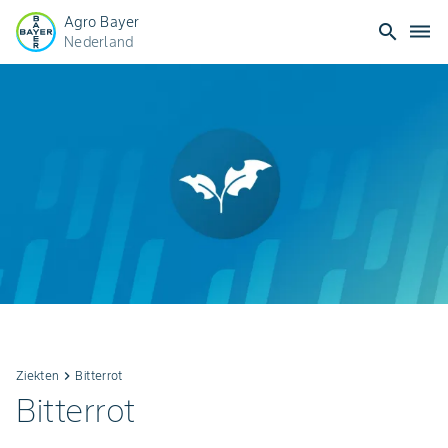
Agro Bayer
search
dehaze
Nederland
Ziekten
keyboard_arrow_right
Bitterrot
Bitterrot