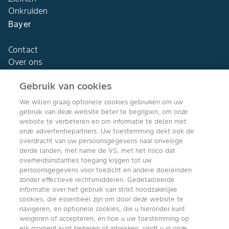
Onkruiden
Bayer
Contact
Over ons
Gebruik van cookies
We willen graag optionele cookies gebruiken om uw
gebruik van deze website beter te begrijpen, om onze
Agro Bayer
website te verbeteren en om informatie te delen met
Nederland
onze advertentiepartners. Uw toestemming dekt ook de
overdracht van uw persoonsgegevens naar onveilige
derde landen, met name de VS, met het risico dat
overheidsinstanties toegang krijgen tot uw
persoonsgegevens voor toezicht en andere doeleinden
Volg ons
zonder effectieve rechtsmiddelen. Gedetailleerde
informatie over het gebruik van strikt noodzakelijke
cookies, die essentieel zijn om door deze website te
navigeren, en optionele cookies, die u hieronder kunt
weigeren of accepteren, en hoe u uw toestemming op
elk moment kunt beheren of intrekken, vindt u in onze