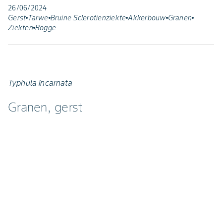
26/06/2024
Gerst
Tarwe
Bruine Sclerotienziekte
Akkerbouw
Granen
Ziekten
Rogge
Typhula incarnata
Granen, gerst