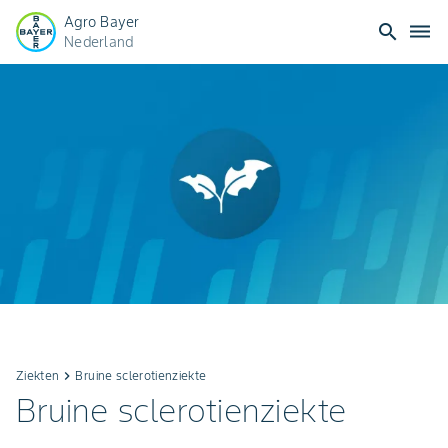
Agro Bayer
search
dehaze
Nederland
Ziekten
keyboard_arrow_right
Bruine sclerotienziekte
Bruine sclerotienziekte