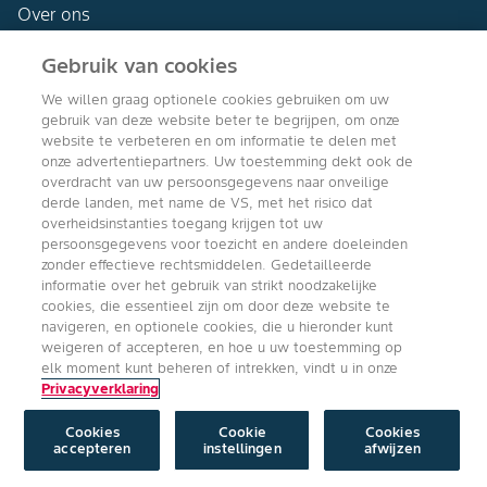
Over ons
Gebruik van cookies
We willen graag optionele cookies gebruiken om uw
gebruik van deze website beter te begrijpen, om onze
Agro Bayer
website te verbeteren en om informatie te delen met
Nederland
onze advertentiepartners. Uw toestemming dekt ook de
overdracht van uw persoonsgegevens naar onveilige
derde landen, met name de VS, met het risico dat
overheidsinstanties toegang krijgen tot uw
persoonsgegevens voor toezicht en andere doeleinden
Volg ons
zonder effectieve rechtsmiddelen. Gedetailleerde
informatie over het gebruik van strikt noodzakelijke
cookies, die essentieel zijn om door deze website te
navigeren, en optionele cookies, die u hieronder kunt
weigeren of accepteren, en hoe u uw toestemming op
elk moment kunt beheren of intrekken, vindt u in onze
Privacyverklaring
Copyright © Bayer Crop Science 2024
Algemene Gebruiksvoorwaarden
/
Privacyverklaring
/
Imprint
/
Cookie
instellingen
Cookies
Cookie
Cookies
accepteren
instellingen
afwijzen