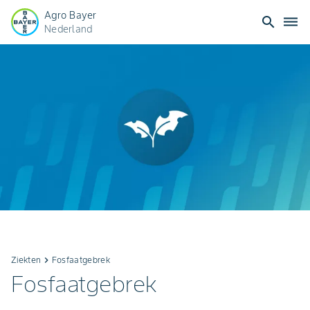
Agro Bayer
search
dehaze
Nederland
Ziekten
keyboard_arrow_right
Fosfaatgebrek
Fosfaatgebrek