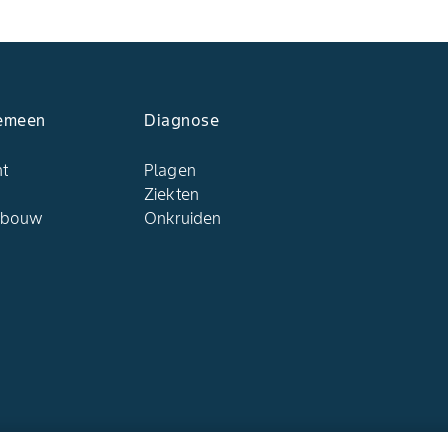
emeen
Diagnose
ht
Plagen
Ziekten
dbouw
Onkruiden