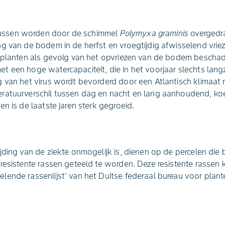
ssen worden door de schimmel
Polymyxa graminis
overgedr
ng van de bodem in de herfst en vroegtijdig afwisselend vri
 planten als gevolg van het opvriezen van de bodem beschadi
t een hoge watercapaciteit, die in het voorjaar slechts l
 van het virus wordt bevorderd door een Atlantisch klimaat
ratuurverschil tussen dag en nacht en lang aanhoudend, koe
n is de laatste jaren sterk gegroeid.
l
jding van de ziekte onmogelijk is, dienen op de percelen die 
resistente rassen geteeld te worden. Deze resistente rassen 
lende rassenlijst' van het Duitse federaal bureau voor pla