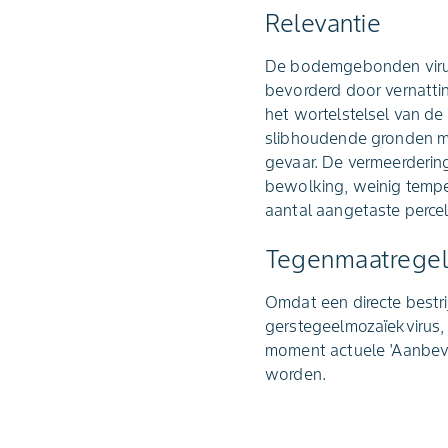
Relevantie
De bodemgebonden viru
bevorderd door vernatti
het wortelstelsel van de
slibhoudende gronden me
gevaar. De vermeerdering
bewolking, weinig tempe
aantal aangetaste percele
Tegenmaatrege
Omdat een directe bestri
gerstegeelmozaïekvirus, 
moment actuele 'Aanbeve
worden.