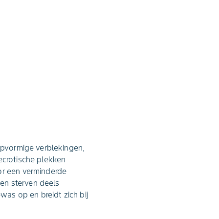
eepvormige verblekingen,
ecrotische plekken
or een verminderde
ten sterven deels
was op en breidt zich bij