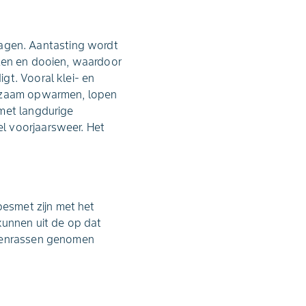
agen. Aantasting wordt
ezen en dooien, waardoor
gt. Vooral klei- en
angzaam opwarmen, lopen
 met langdurige
l voorjaarsweer. Het
besmet zijn met het
kunnen uit de op dat
ntenrassen genomen