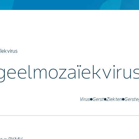
ïekvirus
geelmozaïekviru
Virus
Gerst
Ziekten
Gerste