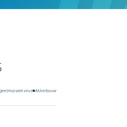
s
geelmozaiekvirus
Akkerbouw