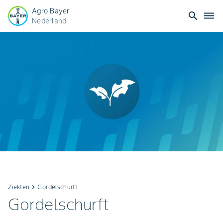
Agro Bayer
search
dehaze
Nederland
Ziekten
keyboard_arrow_right
Gordelschurft
Gordelschurft