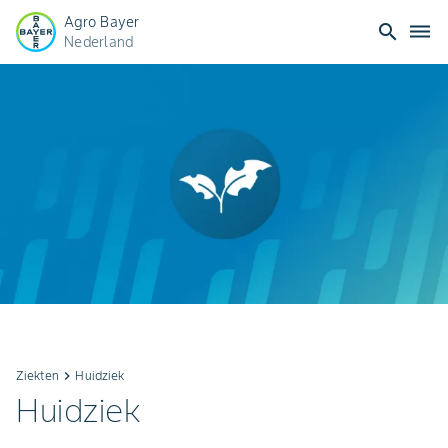
Agro Bayer
search
dehaze
Nederland
Ziekten
keyboard_arrow_right
Huidziek
Huidziek