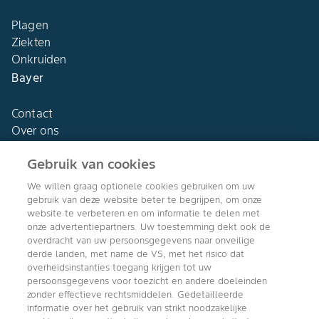
Plagen
Ziekten
Onkruiden
Bayer
Contact
Over ons
Gebruik van cookies
We willen graag optionele cookies gebruiken om uw
gebruik van deze website beter te begrijpen, om onze
Agro Bayer
website te verbeteren en om informatie te delen met
Nederland
onze advertentiepartners. Uw toestemming dekt ook de
overdracht van uw persoonsgegevens naar onveilige
derde landen, met name de VS, met het risico dat
overheidsinstanties toegang krijgen tot uw
persoonsgegevens voor toezicht en andere doeleinden
Volg ons
zonder effectieve rechtsmiddelen. Gedetailleerde
informatie over het gebruik van strikt noodzakelijke