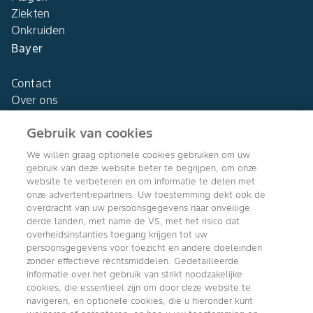
Ziekten
Onkruiden
Bayer
Contact
Over ons
Gebruik van cookies
We willen graag optionele cookies gebruiken om uw
gebruik van deze website beter te begrijpen, om onze
Agro Bayer
website te verbeteren en om informatie te delen met
Nederland
onze advertentiepartners. Uw toestemming dekt ook de
overdracht van uw persoonsgegevens naar onveilige
derde landen, met name de VS, met het risico dat
overheidsinstanties toegang krijgen tot uw
persoonsgegevens voor toezicht en andere doeleinden
Volg ons
zonder effectieve rechtsmiddelen. Gedetailleerde
informatie over het gebruik van strikt noodzakelijke
cookies, die essentieel zijn om door deze website te
navigeren, en optionele cookies, die u hieronder kunt