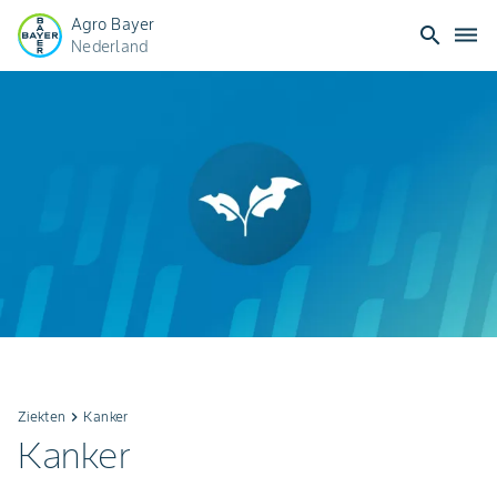
Agro Bayer
search
dehaze
Nederland
Ziekten
keyboard_arrow_right
Kanker
Kanker