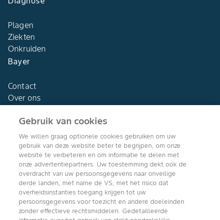
Diagnose
Plagen
Ziekten
Onkruiden
Bayer
Contact
Over ons
Gebruik van cookies
We willen graag optionele cookies gebruiken om uw
gebruik van deze website beter te begrijpen, om onze
Agro Bayer
website te verbeteren en om informatie te delen met
Nederland
onze advertentiepartners. Uw toestemming dekt ook de
overdracht van uw persoonsgegevens naar onveilige
derde landen, met name de VS, met het risico dat
overheidsinstanties toegang krijgen tot uw
persoonsgegevens voor toezicht en andere doeleinden
Volg ons
zonder effectieve rechtsmiddelen. Gedetailleerde