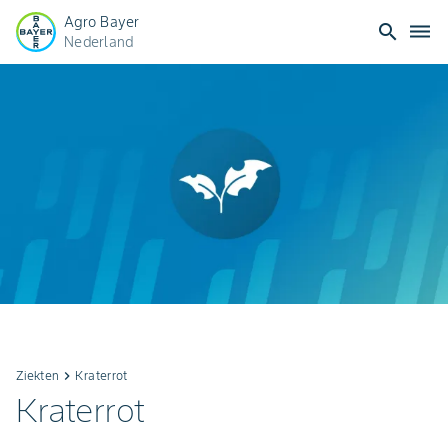
Agro Bayer
search
dehaze
Nederland
Ziekten
keyboard_arrow_right
Kraterrot
Kraterrot