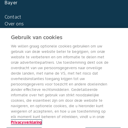
Bayer
Contact
Over ons
Gebruik van cookies
We willen graag optionele cookies gebruiken om uw
gebruik van deze website beter te begrijpen, om onze
Agro Bayer
website te verbeteren en om informatie te delen met
Nederland
onze advertentiepartners. Uw toestemming dekt ook de
overdracht van uw persoonsgegevens naar onveilige
derde landen, met name de VS, met het risico dat
overheidsinstanties toegang krijgen tot uw
persoonsgegevens voor toezicht en andere doeleinden
Volg ons
zonder effectieve rechtsmiddelen. Gedetailleerde
informatie over het gebruik van strikt noodzakelijke
cookies, die essentieel zijn om door deze website te
navigeren, en optionele cookies, die u hieronder kunt
weigeren of accepteren, en hoe u uw toestemming op
elk moment kunt beheren of intrekken, vindt u in onze
Privacyverklaring
Copyright © Bayer Crop Science 2024