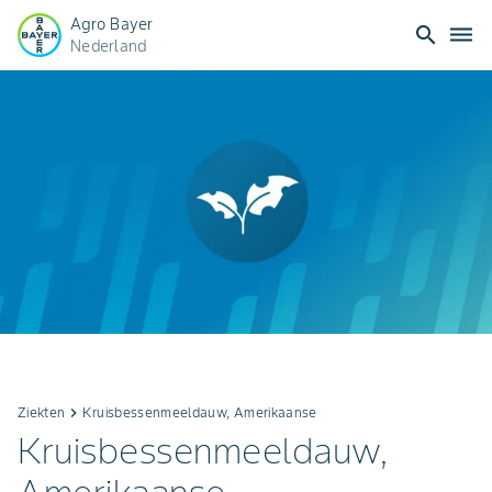
Agro Bayer
search
dehaze
Nederland
Ziekten
keyboard_arrow_right
Kruisbessenmeeldauw, Amerikaanse
Kruisbessenmeeldauw,