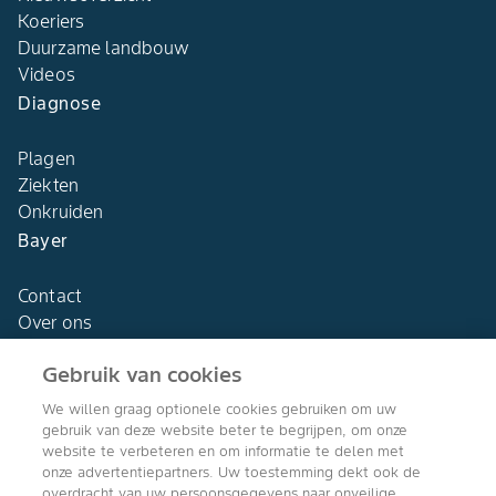
Koeriers
Duurzame landbouw
Videos
Diagnose
Plagen
Ziekten
Onkruiden
Bayer
Contact
Over ons
Gebruik van cookies
We willen graag optionele cookies gebruiken om uw
gebruik van deze website beter te begrijpen, om onze
Agro Bayer
website te verbeteren en om informatie te delen met
Nederland
onze advertentiepartners. Uw toestemming dekt ook de
overdracht van uw persoonsgegevens naar onveilige