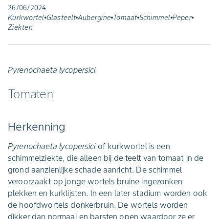
26/06/2024
Kurkwortel
Glasteelt
Aubergine
Tomaat
Schimmel
Peper
Ziekten
Pyrenochaeta lycopersici
Tomaten
Herkenning
Pyrenochaeta lycopersici
of kurkwortel is een
schimmelziekte, die alleen bij de teelt van tomaat in de
grond aanzienlijke schade aanricht. De schimmel
veroorzaakt op jonge wortels bruine ingezonken
plekken en kurklijsten. In een later stadium worden ook
de hoofdwortels donkerbruin. De wortels worden
dikker dan normaal en barsten open waardoor ze er