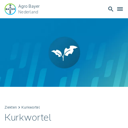
Agro Bayer
search
dehaze
Nederland
Ziekten
keyboard_arrow_right
Kurkwortel
Kurkwortel