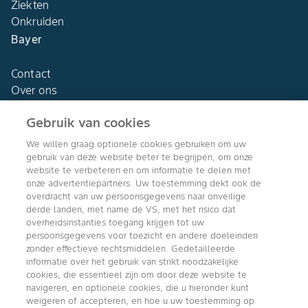
Ziekten
Onkruiden
Bayer
Contact
Over ons
Gebruik van cookies
We willen graag optionele cookies gebruiken om uw
gebruik van deze website beter te begrijpen, om onze
Agro Bayer
website te verbeteren en om informatie te delen met
Nederland
onze advertentiepartners. Uw toestemming dekt ook de
overdracht van uw persoonsgegevens naar onveilige
derde landen, met name de VS, met het risico dat
overheidsinstanties toegang krijgen tot uw
persoonsgegevens voor toezicht en andere doeleinden
Volg ons
zonder effectieve rechtsmiddelen. Gedetailleerde
informatie over het gebruik van strikt noodzakelijke
cookies, die essentieel zijn om door deze website te
navigeren, en optionele cookies, die u hieronder kunt
weigeren of accepteren, en hoe u uw toestemming op