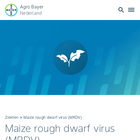
Agro Bayer
search
dehaze
Nederland
Ziekten
keyboard_arrow_right
Maize rough dwarf virus (MRDV)
Maize rough dwarf virus