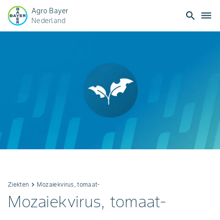
Agro Bayer
search
dehaze
Nederland
Ziekten
keyboard_arrow_right
Mozaiekvirus, tomaat-
Mozaiekvirus, tomaat-