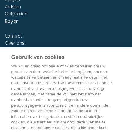
Ziekten
Onkruiden
Bayer
Contact
Over ons
Gebruik van cookies
We willen graag optionele cookies gebruiken om uw
gebruik van deze website beter te begrijpen, om onze
Agro Bayer
website te verbeteren en om informatie te delen met
Nederland
onze advertentiepartners. Uw toestemming dekt ook de
overdracht van uw persoonsgegevens naar onveilige
derde landen, met name de VS, met het risico dat
overheidsinstanties toegang krijgen tot uw
persoonsgegevens voor toezicht en andere doeleinden
Volg ons
zonder effectieve rechtsmiddelen. Gedetailleerde
informatie over het gebruik van strikt noodzakelijke
cookies, die essentieel zijn om door deze website te
navigeren, en optionele cookies, die u hieronder kunt