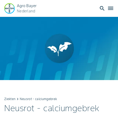
Agro Bayer
search
dehaze
Nederland
Ziekten
keyboard_arrow_right
Neusrot - calciumgebrek
Neusrot - calciumgebrek